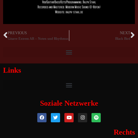
PREVIOUS
NEXT
Gitarre Extrem AR – Noten und Rhythmus
Black Bird
Links
Soziale Netzwerke
Rechts